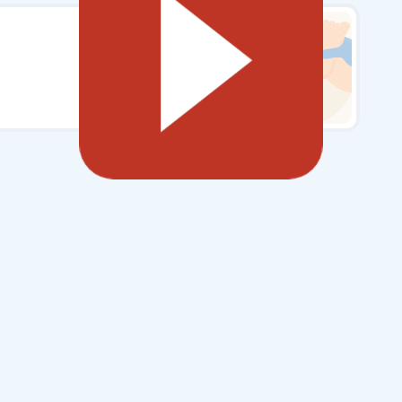
وخز الكعب