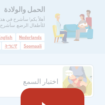
الحمل والولادة
أهلاً بكم! سأشرح في ه
للأطفال الرضع. سأشرح س
nglish
Nederlands
ትግርኛ
Soomaali
اختبار السمع