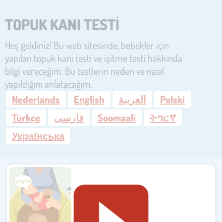
TOPUK KANI TESTI
Hoş geldiniz! Bu web sitesinde, bebekler için
yapılan topuk kanı testi ve işitme testi hakkında
bilgi vereceğim. Bu testlerin neden ve nasıl
yapıldığını anlatacağım.
Nederlands
English
العربية
Polski
Türkçe
فارسی
Soomaali
ትግርኛ
Українська
İşitme testi